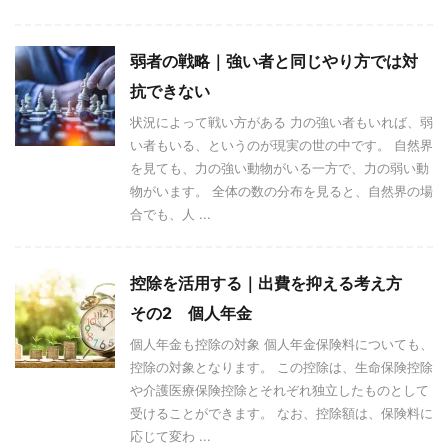
弱者の戦略｜強い者と同じやり方では対
抗できない
状況によって戦い方がある 力の強い者もいれば、弱
い者もいる、というのが現実の世の中です。 自然界
を見ても、力の強い動物がいる一方で、力の弱い動
物がいます。 全体の数の分布を見ると、自然界の場
合でも、人 ...
控除を活用する｜出費を抑える考え方
その2 個人年金
個人年金も控除の対象 個人年金保険料についても、
控除の対象となります。 この控除は、生命保険控除
や介護医療保険控除とそれぞれ独立したものとして
受けることができます。 なお、控除額は、保険料に
応じて変わ ...