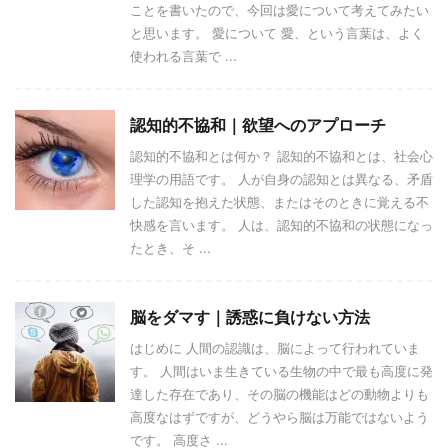
ことを書いたので、今回は愛について考えてみたい
と思います。 愛について 愛、という言葉は、よく
使われる言葉で ...
認知的不協和｜欲望へのアプローチ
認知的不協和とは何か？ 認知的不協和とは、社会心
理学の用語です。 人が自身の認知とは異なる、矛盾
した認知を抱えた状態、またはそのときに覚える不
快感を言います。 人は、認知的不協和の状態になっ
たとき、そ ...
脳をダマす｜誘惑に負けない方法
はじめに 人間の認識は、脳によって行われていま
す。 人間はいま生きている生物の中で最も高度に発
達した存在であり、その脳の機能はどの動物よりも
高度なはずですが、どうやら脳は万能ではないよう
です。 高度さ ...