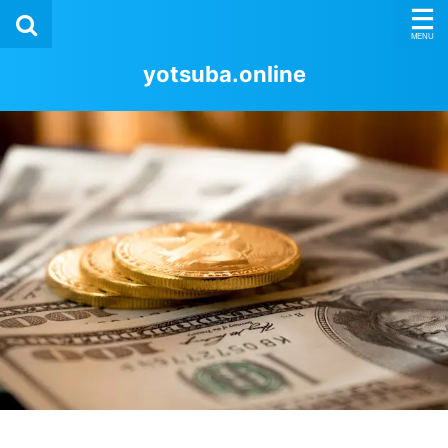
yotsuba.online