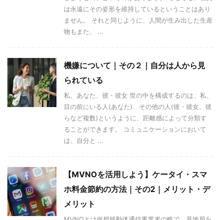
は永遠にその姿形を維持しているということはあり
ません。 それと同じように、人間が生み出した生産
物もまた、 ...
機嫌について｜その２｜自分は人から見
られている
私、あなた、彼・彼女 世の中を構成するのは、私、
目の前にいる人(あなた)、その他の人(彼・彼女、彼
らなど複数)というように、距離感によって分類す
ることができます。 コミュニケーションにおいて
は、自分と ...
【MVNOを活用しよう】ケータイ・スマ
ホ料金節約の方法｜その2｜メリット・デ
メリット
MVNOとは仮想移動体通信事業者の略で、基地局を