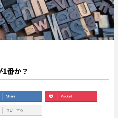
が1番か？
Share
Pocket
コピーする