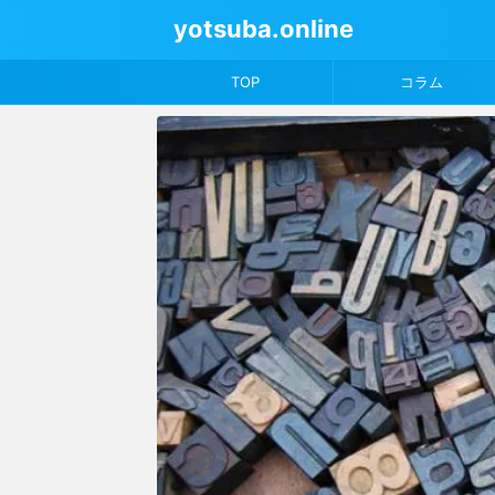
yotsuba.online
TOP
コラム