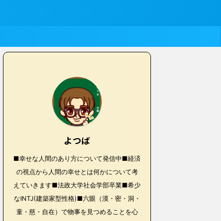
よつば
■幸せな人間のあり方について発信中■経済
の視点から人間の幸せとは何かについて考
えていきます■法政大学社会学部卒業■希少
なINTJ(建築家型性格)■六眼（漠・密・洞・
童・慈・自在）で物事を見つめることを心