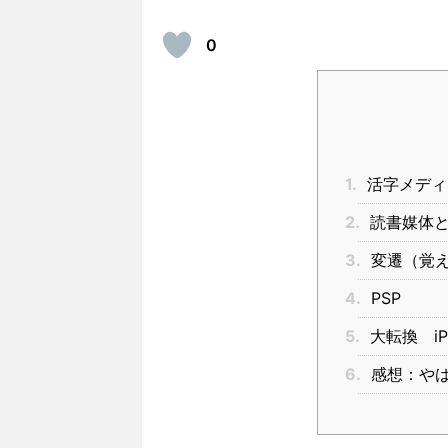
0
1.
活字メディ
2.
読書媒体と
3.
変遷（覚え
4.
PSP
5.
大転換 iP
6.
感想：やは