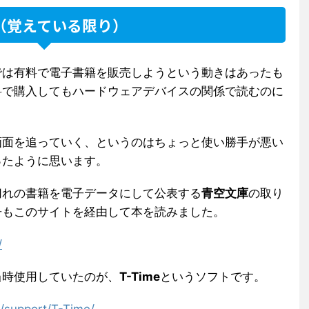
（覚えている限り）
では有料で電子書籍を販売しようという動きはあったも
料で購入してもハードウェアデバイスの関係で読むのに
画面を追っていく、というのはちょっと使い勝手が悪い
ったように思います。
切れの書籍を電子データにして公表する
青空文庫
の取り
冊もこのサイトを経由して本を読みました。
/
当時使用していたのが、
T-Time
というソフトです。
p/support/T-Time/