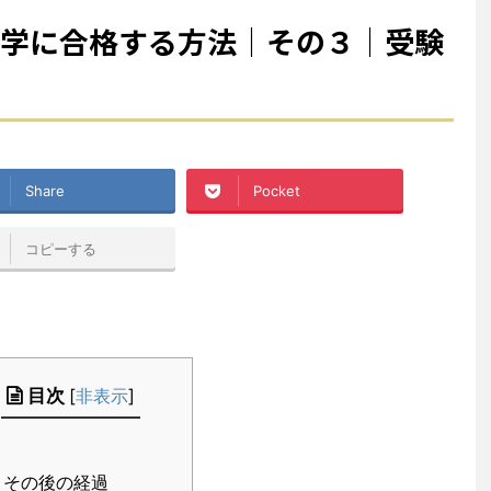
大学に合格する方法｜その３｜受験
Share
Pocket
コピーする
目次
[
非表示
]
その後の経過