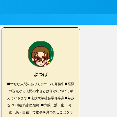
よつば
■幸せな人間のあり方について発信中■経済
の視点から人間の幸せとは何かについて考
えていきます■法政大学社会学部卒業■希少
なINTJ(建築家型性格)■六眼（漠・密・洞・
童・慈・自在）で物事を見つめることを心