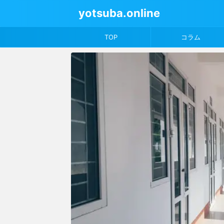
yotsuba.online
TOP
コラム