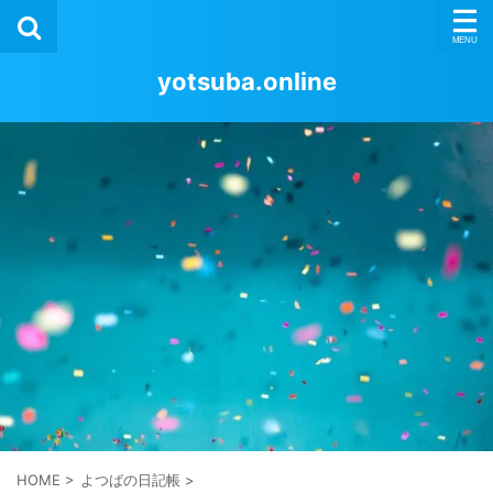
yotsuba.online
HOME
>
よつばの日記帳
>