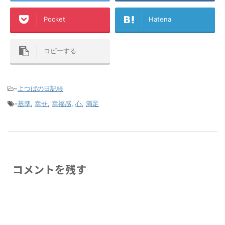
Pocket
Hatena
コピーする
-
よつばの日記帳
-
基準
,
幸せ
,
幸福感
,
心
,
満足
コメントを残す