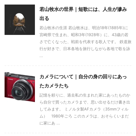
若山牧水の世界｜短歌には、人生が滲み
出る
若山牧水の生涯 若山牧水は、明治18年(1885年)に
宮崎県で生まれ、昭和3年(1928年）に、43歳の若
さで亡くなった、戦前を代表する歌人です。 鉄道旅
行が好きで、日本各地を旅行しながら各地で歌を詠
...
カメラについて｜自分の身の回りにあっ
たカメラたち
記憶を頼りに、過去私の生まれた家にあったものか
ら自分で買ったカメラまで、思い出せるだけ書き出
してみます。 ミノルタ製AFカメラ（35mmフィル
ム） 1980年ごろ このカメラは、おそらくいまだ
に家にあ ...