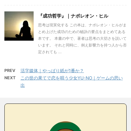
『成功哲学』｜ナポレオン・ヒル
思考は現実化する この本は、ナポレオン・ヒルがま
とめ上げた成功のための秘訣の要点をまとめてある
本です。 本書の中で、著者は思考の大切さを説いて
います。 それと同時に、例え影響力を持つ人から否
定されても ...
PREV
活字媒体｜やっぱり紙が1番か？
NEXT
この世の果てで恋を唄う少女YU-NO｜ゲームの思い
出