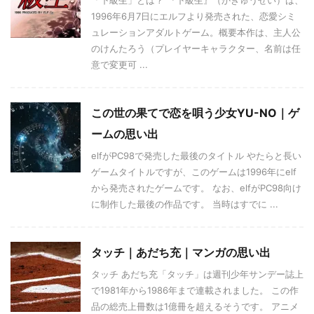
1996年6月7日にエルフより発売された、恋愛シミ
ュレーションアダルトゲーム。概要本作は、主人公
のけんたろう（プレイヤーキャラクター、名前は任
意で変更可 ...
この世の果てで恋を唄う少女YU-NO｜ゲ
ームの思い出
elfがPC98で発売した最後のタイトル やたらと長い
ゲームタイトルですが、このゲームは1996年にelf
から発売されたゲームです。 なお、elfがPC98向け
に制作した最後の作品です。 当時はすでに ...
タッチ｜あだち充｜マンガの思い出
タッチ あだち充「タッチ」は週刊少年サンデー誌上
で1981年から1986年まで連載されました。 この作
品の総売上冊数は1億冊を超えるそうです。 アニメ