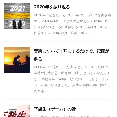
2020年を振り返る
2020年に起きたこと 2020年1月 ブログを書き始
める 2020年4月 住む場所を変える 2020年6月
知り合いのところに居候する 2020年8月 正式に
転居する 2020年12月 詐欺に遭う、 ...
音楽について｜耳にするだけで、記憶が
蘇る…
2006年ごろ流れていた曲 ふと、耳にするだけで、
当時の記憶が思い出される1曲、というのがありま
す。 私は今年で40歳になります。 （もう、けっこ
ういい歳になりました） 人生の節目の頃に聴いてい
た音楽 ...
下級生（ゲーム）の話
「下級生」とは？ 『下級生』（かきゅうせい）は、