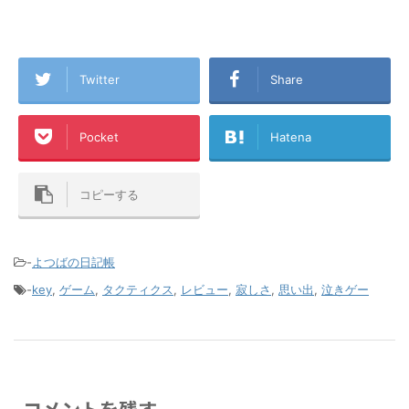
Twitter
Share
Pocket
Hatena
コピーする
-
よつばの日記帳
-
key
,
ゲーム
,
タクティクス
,
レビュー
,
寂しさ
,
思い出
,
泣きゲー