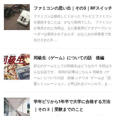
ファミコンの思い出｜その3｜RFスイッチ
ファミコンは接続しにくかった テレビとファミコン
を接続することは、かなり面倒でした。 ファミコン
が発売された当時は、まだ家庭用ビデオテープレコ
ーダーは発売されておらず、おなじみの赤青黄で色
分けされたR ...
同級生（ゲーム）についての話 後編
肝心のゲームとしての同級生はどうなの？ 今回はそ
んなお話です。 前回の記事はこちら↓ 同級生（ゲ
ーム）についての話 前編 シナリオ ゲームは「恋
愛シミュレーション」と呼ばれるジャンルで、ま ...
学年ビリから1年半で大学に合格する方法
｜その３｜受験までのこと