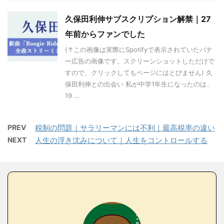
久保田利伸サブスクリプション解禁｜27
年前からファンでした
(↑この画像は実際にSpotifyで表示されていたバナ
ー広告の画像です。スクリーンショットしただけで
すので、クリックしてもページにはとびません) 久
保田利伸との出会い 私が中学1年生になったのは、
19 ...
PREV
税制の問題｜サラリーマンには不利｜最高税率の違い
NEXT
人生の浮き沈みについて｜人生をコントロールする