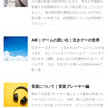
その後の経過 高校3年生になると、有名な予備校が
実施する全国模試を1ヶ月に1回は受けることになり
ました。 他の都市部の事情はわからないのですが、
私の通った学校では、全国模試については学校側で
スケジュー ...
AIR｜ゲームの思い出｜泣きゲーの世界
泣きゲー 泣きゲー、と言われるゲームジャンルがあ
ります。 主にノベルタイプのゲームで、シナリオで
泣かせる（感動、あるいはその悲劇性のため？）ゲ
ームです。 なお、泣きゲーが多いのはWindowsで
動く美 ...
音楽について｜音楽プレーヤー編
初めての音楽プレーヤー 私にとって最初の音楽プレ
ーヤーはラジオでした。 当時、家には兄が持ってい
たステレオがあったのですが、どういうわけだか故