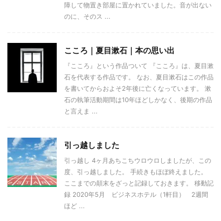
障して物置き部屋に置かれていました。音が出ない
のに、そのス ...
こころ｜夏目漱石｜本の思い出
『こころ』という作品ついて 『こころ』は、夏目漱
石を代表する作品です。 なお、夏目漱石はこの作品
を書いてからおよそ2年後に亡くなっています。 漱
石の執筆活動期間は10年ほどしかなく、後期の作品
と言えま ...
引っ越しました
引っ越し 4ヶ月あちこちウロウロしましたが、この
度、引っ越しました。 手続きもほぼ終えました。
ここまでの顛末をざっと記録しておきます。 移動記
録 2020年5月 ビジネスホテル（1軒目） 2週間
ほど ...