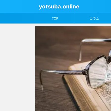
yotsuba.online
TOP
コラム