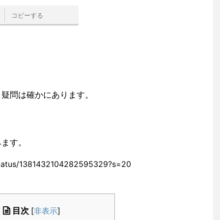
コピーする
う疑問は確かにあります。
みます。
1/status/1381432104282595329?s=20
目次
[
非表示
]