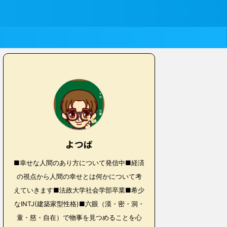
よつば
■幸せな人間のあり方について発信中■経済
の視点から人間の幸せとは何かについて考
えていきます■法政大学社会学部卒業■希少
なINTJ(建築家型性格)■六眼（漠・密・洞・
童・慈・自在）で物事を見つめることを心