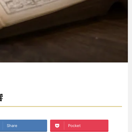
響
Share
Pocket