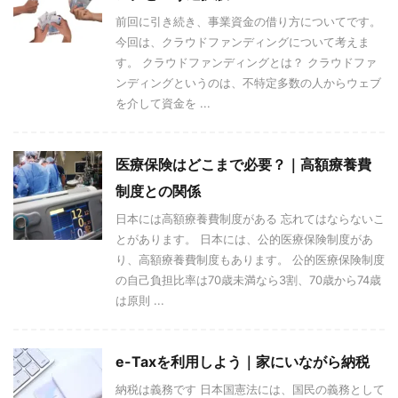
前回に引き続き、事業資金の借り方についてです。
今回は、クラウドファンディングについて考えま
す。 クラウドファンディングとは？ クラウドファ
ンディングというのは、不特定多数の人からウェブ
を介して資金を ...
医療保険はどこまで必要？｜高額療養費
制度との関係
日本には高額療養費制度がある 忘れてはならないこ
とがあります。 日本には、公的医療保険制度があ
り、高額療養費制度もあります。 公的医療保険制度
の自己負担比率は70歳未満なら3割、70歳から74歳
は原則 ...
e-Taxを利用しよう｜家にいながら納税
納税は義務です 日本国憲法には、国民の義務として