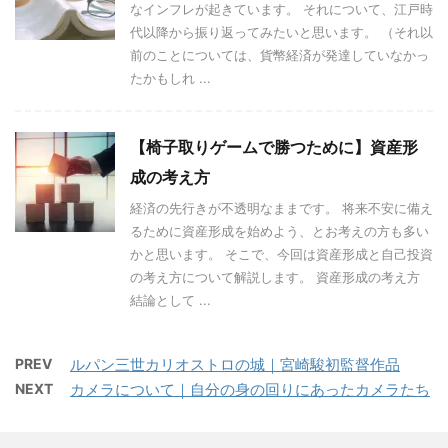
なインフレが起きています。 それについて、江戸時
代以降から振り返ってみたいと思います。 （それ以
前のことについては、貨幣経済が発達していなかっ
たかもしれ ...
【椅子取りゲームで勝つために】資産形
成の考え方
経済の先行きが不透明なままです。 将来不安に備え
るために資産形成を始めよう、とお考えの方も多い
かと思います。 そこで、今回は資産形成と自己投資
の考え方について解説します。 資産形成の考え方
結論として ...
PREV
ルパン三世カリオストロの城｜宮崎駿初監督作品
NEXT
カメラについて｜自分の身の回りにあったカメラたち