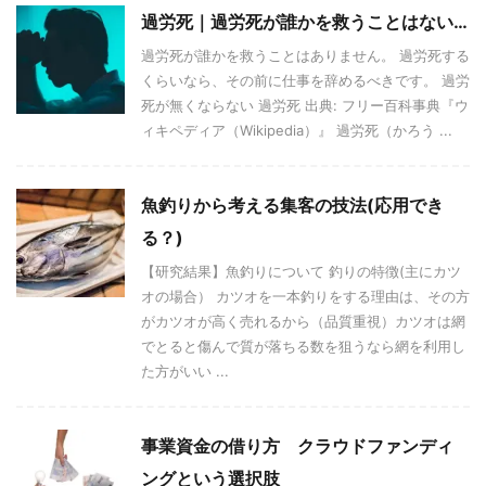
過労死｜過労死が誰かを救うことはない…
過労死が誰かを救うことはありません。 過労死する
くらいなら、その前に仕事を辞めるべきです。 過労
死が無くならない 過労死 出典: フリー百科事典『ウ
ィキペディア（Wikipedia）』 過労死（かろう ...
魚釣りから考える集客の技法(応用でき
る？)
【研究結果】魚釣りについて 釣りの特徴(主にカツ
オの場合） カツオを一本釣りをする理由は、その方
がカツオが高く売れるから（品質重視）カツオは網
でとると傷んで質が落ちる数を狙うなら網を利用し
た方がいい ...
事業資金の借り方 クラウドファンディ
ングという選択肢