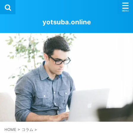
yotsuba.online
HOME
>
コラム
>