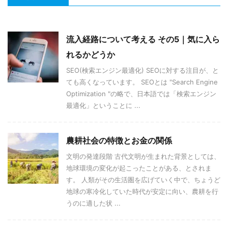
流入経路について考える その5｜気に入ら
れるかどうか
SEO(検索エンジン最適化) SEOに対する注目が、と
ても高くなっています。 SEOとは "Search Engine
Optimization "の略で、日本語では「検索エンジン
最適化」ということに ...
農耕社会の特徴とお金の関係
文明の発達段階 古代文明が生まれた背景としては、
地球環境の変化が起こったことがある、とされま
す。 人類がその生活圏を広げていく中で、ちょうど
地球の寒冷化していた時代が安定に向い、農耕を行
うのに適した状 ...