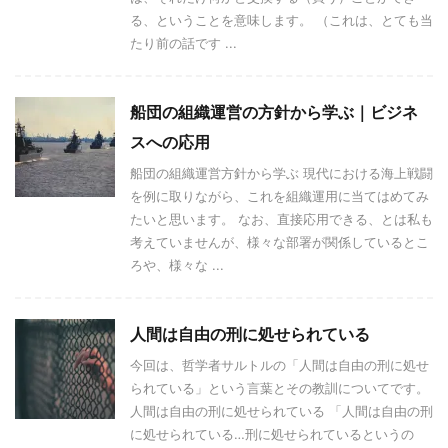
る、ということを意味します。 （これは、とても当
たり前の話です ...
船団の組織運営の方針から学ぶ｜ビジネ
スへの応用
船団の組織運営方針から学ぶ 現代における海上戦闘
を例に取りながら、これを組織運用に当てはめてみ
たいと思います。 なお、直接応用できる、とは私も
考えていませんが、様々な部署が関係しているとこ
ろや、様々な ...
人間は自由の刑に処せられている
今回は、哲学者サルトルの「人間は自由の刑に処せ
られている」という言葉とその教訓についてです。
人間は自由の刑に処せられている 「人間は自由の刑
に処せられている…刑に処せられているというの