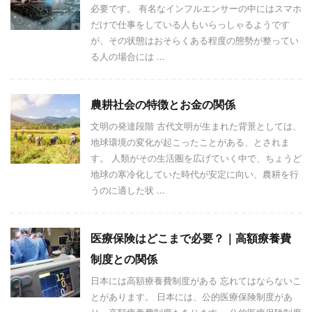
必要です。 有名なインフルエンサーの中にはスマホ
だけで仕事をしている人もいらっしゃるようです
が、その状態はおそらくある程度の態勢が整ってい
る人の場合には ...
農耕社会の特徴とお金の関係
文明の発達段階 古代文明が生まれた背景としては、
地球環境の変化が起こったことがある、とされま
す。 人類がその生活圏を広げていく中で、ちょうど
地球の寒冷化していた時代が安定に向い、農耕を行
うのに適した状 ...
医療保険はどこまで必要？｜高額療養費
制度との関係
日本には高額療養費制度がある 忘れてはならないこ
とがあります。 日本には、公的医療保険制度があ