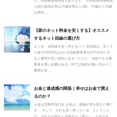
り、高額療養費制度もあります。 公的医療保険制度
の自己負担比率は70歳未満なら3割、70歳から74歳
は原則 ...
【家のネット料金を安くする】オススメ
するネット回線の選び方
まとめ 光回線を安く抑えるコツ 光回線は、安くて
も毎月5000円はかかる回線事業者をNTT以外にす
ると費用が安い傾向にある（ただし、信頼できる事
業者を選ぶ必要がある）NTTは制約が無い代わりに
費用が高 ...
お金と達成感の関係｜幸せはお金で買え
るのか？
お金は交換手段の証 お金は、価値が形を変えた物で
す。 そして、それを多く持っている、ということ
は、それだけ何かと交換する（買う）ことができ