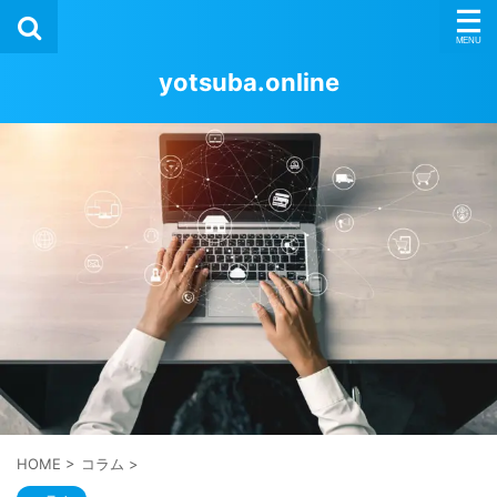
yotsuba.online
HOME
>
コラム
>