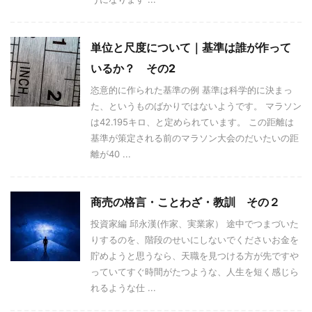
単位と尺度について｜基準は誰が作って
いるか？ その2
恣意的に作られた基準の例 基準は科学的に決まっ
た、というものばかりではないようです。 マラソン
は42.195キロ、と定められています。 この距離は
基準が策定される前のマラソン大会のだいたいの距
離が40 ...
商売の格言・ことわざ・教訓 その２
投資家編 邱永漢(作家、実業家） 途中でつまづいた
りするのを、階段のせいにしないでくださいお金を
貯めようと思うなら、天職を見つける方が先ですや
っていてすぐ時間がたつような、人生を短く感じら
れるような仕 ...