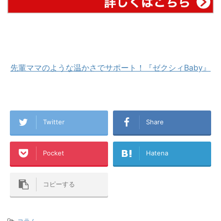
先輩ママのような温かさでサポート！『ゼクシィBaby』
Twitter
Share
Pocket
Hatena
コピーする
-
コラム