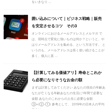
をいきなり ...
囲い込みについて｜ビジネス戦略｜販売
を安定させるコツ その3
オンラインにおけるメールアドレスとメルマガ で
は、現時点で変化に強いものは何か？というと、や
はりメールアドレスを集める、という方法です。 と
いうのも、メールアドレスは長く使い続けることが
多く、個人に直 ...
【計算してみる価値アリ】寿命とこれか
ら必要になりそうなお金の額
まずは計算してみてください あなたの現在の年齢あ
なたが亡くなる年齢あなたの生活に1年間で必要な
金額 あなたのこれからの人生に必要な金額
③×(②-①) 参考として、 2019年の日本人の平均