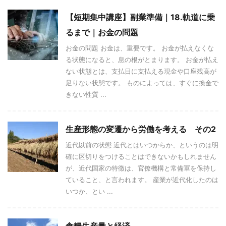
【短期集中講座】副業準備｜18.軌道に乗
るまで｜お金の問題
お金の問題 お金は、重要です。 お金が払えなくな
る状態になると、息の根がとまります。 お金が払え
ない状態とは、支払日に支払える現金や口座残高が
足りない状態です。 ものによっては、すぐに換金で
きない性質 ...
生産形態の変遷から労働を考える その2
近代以前の状態 近代とはいつからか、というのは明
確に区切りをつけることはできないかもしれません
が、近代国家の特徴は、官僚機構と常備軍を保持し
ていること、と言われます。 産業が近代化したのは
いつか、とい ...
食糧生産量と経済