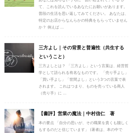
て、これを読んでいるあなたにお願いがあります。
普段の生活を思い返してみてください。 あなたは、
特定のお店からなんらかの特典をもらっていません
か？ 例えば ...
三方よし｜その背景と普遍性（共生する
ということ）
三方よしとは？ 「三方よし」という言葉は、経営哲
学として語られる有名なものです。 「売り手よし」
「買い手よし」「世間よし」という3つの言葉で表
されます。 これはつまり、ものを売っている商人
（売り手）に ...
【書評】営業の魔法｜中村信仁 著
本の要点 「自分の思いが、その職業を貴くも賤しく
もするのだと信じています」 (著者は、本の中で