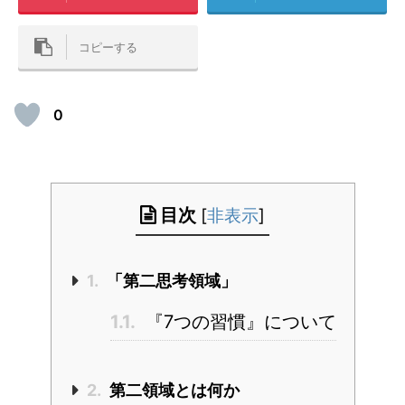
コピーする
0
目次
[
非表示
]
1.
「第二思考領域」
1.1.
『7つの習慣』について
2.
第二領域とは何か