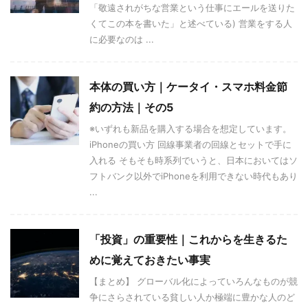
「敬遠されがちな営業という仕事にエールを送りた
くてこの本を書いた」と述べている) 営業をする人
に必要なのは ...
本体の買い方｜ケータイ・スマホ料金節
約の方法｜その5
※いずれも新品を購入する場合を想定しています。
iPhoneの買い方 回線事業者の回線とセットで手に
入れる そもそも時系列でいうと、日本においてはソ
フトバンク以外でiPhoneを利用できない時代もあり
...
「投資」の重要性｜これからを生きるた
めに覚えておきたい事実
【まとめ】 グローバル化によっていろんなものが競
争にさらされている貧しい人か極端に豊かな人のど