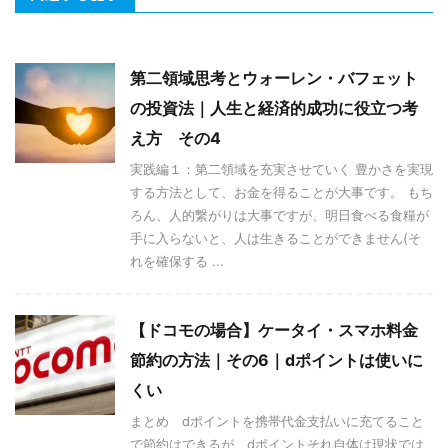
第二領域思考とウォーレン・バフェット
の投資法｜人生と経済的成功に役立つ考
え方 その4
実践編１：第二領域を充実させていく 豊かさを実現
する方法として、お金を得ることが大事です。 もち
ろん、人的繋がりは大事ですが、明日食べる食糧が
手に入らないと、人は生きることができません(そ
れを確保する ...
【ドコモの場合】ケータイ・スマホ料金
節約の方法｜その6｜dポイントは使いに
くい
まとめ dポイントを携帯代金支払いに充てること
で節約はできるが、dポイントそれ自体は現状では