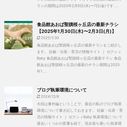
ラシの期間は2025年2月6日(木)〜7日(金)です ...
食品館あおば聖蹟桜ヶ丘店の最新チラシ
【2025年1月30日(木)〜2月3日(月)】
2025/1/30
食品館あおば聖蹟桜ヶ丘店の最新チラシをご紹介し
ます。 妊娠・出産・育児の情報サイト ｜ ゼクシィ
Baby 食品館あおば聖蹟桜ヶ丘店の最新チラシ 食品
館あおば聖蹟桜ヶ丘店の最新のチラシ期間は2025
年1 ...
ブログ執筆環境について
2024/12/8
今回は番外編ということで、最近の私のブログ執筆
環境について書き記しておきます。 妊娠・出産・育
児の情報サイト ｜ ゼクシィBaby 執筆環境について
過去いくつかの変遷を経て、現在落ち着いた執筆環