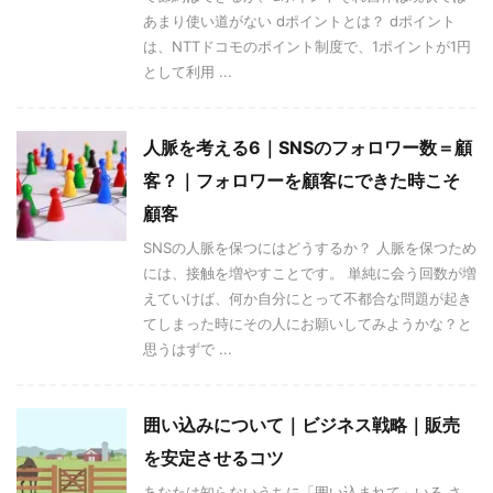
あまり使い道がない dポイントとは？ dポイント
は、NTTドコモのポイント制度で、1ポイントが1円
として利用 ...
人脈を考える6｜SNSのフォロワー数＝顧
客？｜フォロワーを顧客にできた時こそ
顧客
SNSの人脈を保つにはどうするか？ 人脈を保つため
には、接触を増やすことです。 単純に会う回数が増
えていけば、何か自分にとって不都合な問題が起き
てしまった時にその人にお願いしてみようかな？と
思うはずで ...
囲い込みについて｜ビジネス戦略｜販売
を安定させるコツ
あなたは知らないうちに「囲い込まれて」いる さ