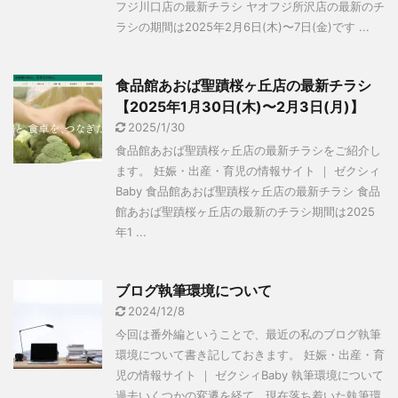
フジ川口店の最新チラシ ヤオフジ所沢店の最新のチ
ラシの期間は2025年2月6日(木)〜7日(金)です ...
食品館あおば聖蹟桜ヶ丘店の最新チラシ
【2025年1月30日(木)〜2月3日(月)】
2025/1/30
食品館あおば聖蹟桜ヶ丘店の最新チラシをご紹介し
ます。 妊娠・出産・育児の情報サイト ｜ ゼクシィ
Baby 食品館あおば聖蹟桜ヶ丘店の最新チラシ 食品
館あおば聖蹟桜ヶ丘店の最新のチラシ期間は2025
年1 ...
ブログ執筆環境について
2024/12/8
今回は番外編ということで、最近の私のブログ執筆
環境について書き記しておきます。 妊娠・出産・育
児の情報サイト ｜ ゼクシィBaby 執筆環境について
過去いくつかの変遷を経て、現在落ち着いた執筆環