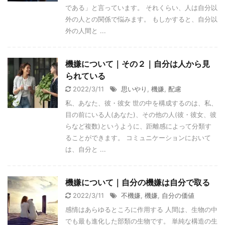
である」と言っています。 それくらい、人は自分以
外の人との関係で悩みます。 もしかすると、自分以
外の人間と ...
機嫌について｜その２｜自分は人から見
られている
2022/3/11
思いやり
,
機嫌
,
配慮
私、あなた、彼・彼女 世の中を構成するのは、私、
目の前にいる人(あなた)、その他の人(彼・彼女、彼
らなど複数)というように、距離感によって分類す
ることができます。 コミュニケーションにおいて
は、自分と ...
機嫌について｜自分の機嫌は自分で取る
2022/3/11
不機嫌
,
機嫌
,
自分の価値
感情はあらゆるところに作用する 人間は、生物の中
でも最も進化した部類の生物です。 単純な構造の生