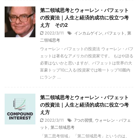
第二領域思考とウォーレン・バフェット
の投資法｜人生と経済的成功に役立つ考
え方 その2
2022/3/11
インカムゲイン
,
バフェット
,
第
二領域思考
ウォーレン・バフェットの投資法 ウォーレン・バフ
ェットは著名なアメリカの投資家です。 もはや語る
必要はないかと思いますが、バフェットは世界の大
富豪トップ10に入る(投資家では唯一トップ10圏内
にランク ...
第二領域思考とウォーレン・バフェット
の投資法｜人生と経済的成功に役立つ考
え方
2022/3/11
7つの習慣
,
ウォーレン・バフェ
ット
,
第二領域思考
「第二思考領域」 「第二領域思考」というのは、