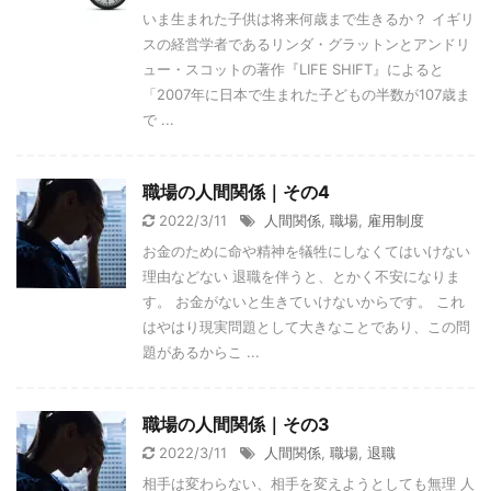
いま生まれた子供は将来何歳まで生きるか？ イギリ
スの経営学者であるリンダ・グラットンとアンドリ
ュー・スコットの著作『LIFE SHIFT』によると
「2007年に日本で生まれた子どもの半数が107歳ま
で ...
職場の人間関係｜その4
2022/3/11
人間関係
,
職場
,
雇用制度
お金のために命や精神を犠牲にしなくてはいけない
理由などない 退職を伴うと、とかく不安になりま
す。 お金がないと生きていけないからです。 これ
はやはり現実問題として大きなことであり、この問
題があるからこ ...
職場の人間関係｜その3
2022/3/11
人間関係
,
職場
,
退職
相手は変わらない、相手を変えようとしても無理 人