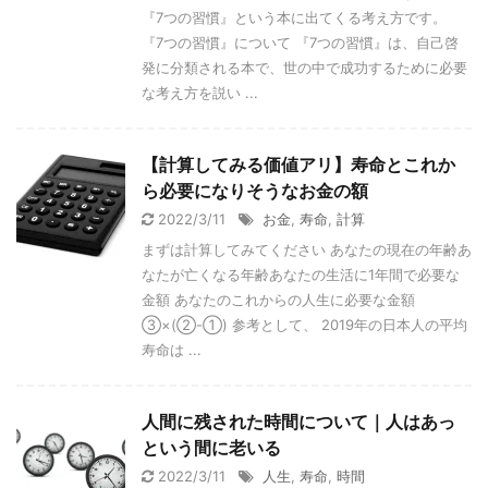
『7つの習慣』という本に出てくる考え方です。
『7つの習慣』について 『7つの習慣』は、自己啓
発に分類される本で、世の中で成功するために必要
な考え方を説い ...
【計算してみる価値アリ】寿命とこれか
ら必要になりそうなお金の額
2022/3/11
お金
,
寿命
,
計算
まずは計算してみてください あなたの現在の年齢あ
なたが亡くなる年齢あなたの生活に1年間で必要な
金額 あなたのこれからの人生に必要な金額
③×(②-①) 参考として、 2019年の日本人の平均
寿命は ...
人間に残された時間について｜人はあっ
という間に老いる
2022/3/11
人生
,
寿命
,
時間