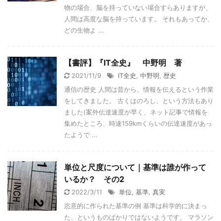
物の場合、脳を持っていない場合すらありますが、
人間は高度な脳を持っています。 それもあってか、
どの生物よ ...
【書評】『IT全史』 中野明 著
2021/11/9
IT全史
,
中野明
,
歴史
通信の歴史 人間は昔から、情報を伝えるという作業
をしてきました。 古くはのろし、という方法もあり
ました(案外伝達速度が早く、ネット記事で情報を
集めたところ、時速159kmくらいの伝達速度があっ
たようで ...
単位と尺度について｜基準は誰が作って
いるか？ その2
2022/3/11
単位
,
基準
,
真実
恣意的に作られた基準の例 基準は科学的に決まっ
た、というものばかりではないようです。 マラソン