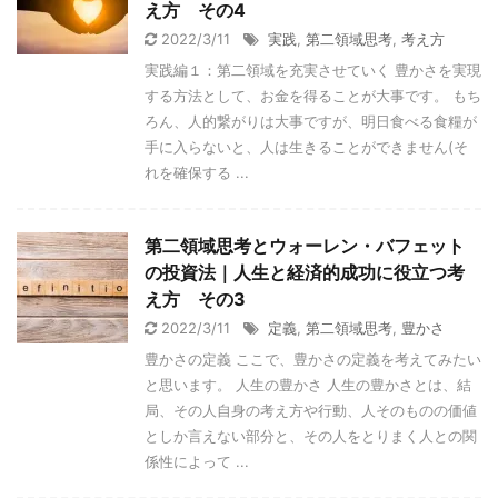
え方 その4
2022/3/11
実践
,
第二領域思考
,
考え方
実践編１：第二領域を充実させていく 豊かさを実現
する方法として、お金を得ることが大事です。 もち
ろん、人的繋がりは大事ですが、明日食べる食糧が
手に入らないと、人は生きることができません(そ
れを確保する ...
第二領域思考とウォーレン・バフェット
の投資法｜人生と経済的成功に役立つ考
え方 その3
2022/3/11
定義
,
第二領域思考
,
豊かさ
豊かさの定義 ここで、豊かさの定義を考えてみたい
と思います。 人生の豊かさ 人生の豊かさとは、結
局、その人自身の考え方や行動、人そのものの価値
としか言えない部分と、その人をとりまく人との関
係性によって ...