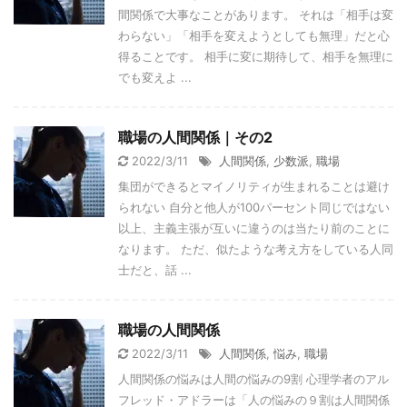
間関係で大事なことがあります。 それは「相手は変
わらない」「相手を変えようとしても無理」だと心
得ることです。 相手に変に期待して、相手を無理に
でも変えよ ...
職場の人間関係｜その2
2022/3/11
人間関係
,
少数派
,
職場
集団ができるとマイノリティが生まれることは避け
られない 自分と他人が100パーセント同じではない
以上、主義主張が互いに違うのは当たり前のことに
なります。 ただ、似たような考え方をしている人同
士だと、話 ...
職場の人間関係
2022/3/11
人間関係
,
悩み
,
職場
人間関係の悩みは人間の悩みの9割 心理学者のアル
フレッド・アドラーは「人の悩みの９割は人間関係