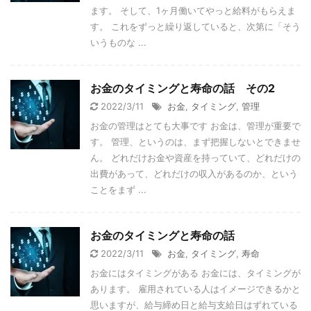
ます。 そして、1ヶ月働いてやっと給料がもらえま
す。 これをずっと繰り返していると、次第に「そう
いうものな ...
お金のタイミングと寿命の話 その2
2022/3/11
お金
,
タイミング
,
管理
お金の管理はとても大事です お金は、管理が重要で
す。 管理、というのは、まず把握しないとできませ
ん。 どれだけお金や資産を持っていて、どれだけの
出費があって、どれだけの収入があるのか、という
ことをまず ...
お金のタイミングと寿命の話
2022/3/11
お金
,
タイミング
,
寿命
お金にはタイミングがある お金には、タイミングが
あります。 雇用されている人はイメージできるかと
思いますが、給与締め日と給与支給日はずれている