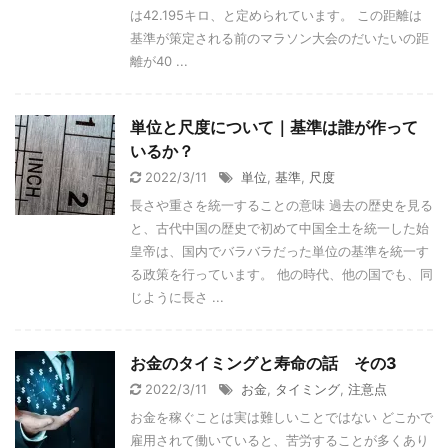
は42.195キロ、と定められています。 この距離は
基準が策定される前のマラソン大会のだいたいの距
離が40 ...
単位と尺度について｜基準は誰が作って
いるか？
2022/3/11
単位
,
基準
,
尺度
長さや重さを統一することの意味 過去の歴史を見る
と、古代中国の歴史で初めて中国全土を統一した始
皇帝は、国内でバラバラだった単位の基準を統一す
る政策を行っています。 他の時代、他の国でも、同
じように長さ ...
お金のタイミングと寿命の話 その3
2022/3/11
お金
,
タイミング
,
注意点
お金を稼ぐことは実は難しいことではない どこかで
雇用されて働いていると、苦労することが多くあり