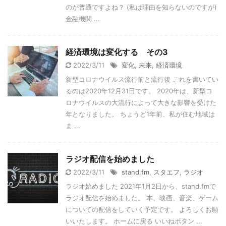
のが普通ですよね？ (私は理由を知らないのですが)
金融機関 ...
経済環境は変化する その3
2022/3/11
変化
,
未来
,
経済環境
新型コロナウイルス流行前と流行後 これを書いてい
るのは2020年12月31日です。 2020年は、新型コ
ロナウイルスの大流行によって大きな影響を受けた
年となりました。 ちょうど1年前、私が住む地域は
ま ...
ラジオ配信を始めました
2022/3/11
stand.fm
,
スタエフ
,
ラジオ
ラジオ始めました 2021年1月2日から、stand.fmで
ラジオ配信を始めました。 本、映画、音楽、ゲーム
についての配信をしていく予定です。 よろしくお願
いいたします。 ホームに戻る いいねボタン ...