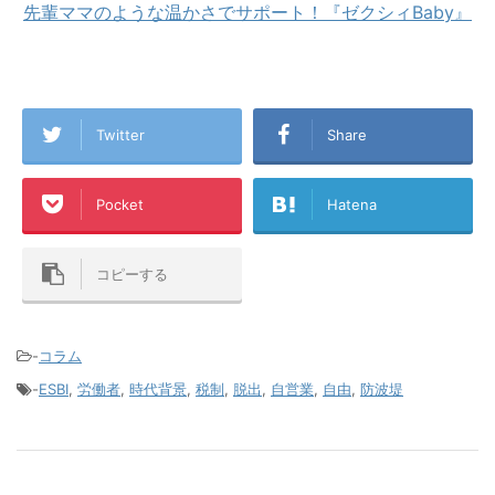
先輩ママのような温かさでサポート！『ゼクシィBaby』
Twitter
Share
Pocket
Hatena
コピーする
-
コラム
-
ESBI
,
労働者
,
時代背景
,
税制
,
脱出
,
自営業
,
自由
,
防波堤