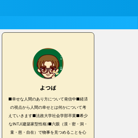
よつば
■幸せな人間のあり方について発信中■経済
の視点から人間の幸せとは何かについて考
えていきます■法政大学社会学部卒業■希少
なINTJ(建築家型性格)■六眼（漠・密・洞・
童・慈・自在）で物事を見つめることを心