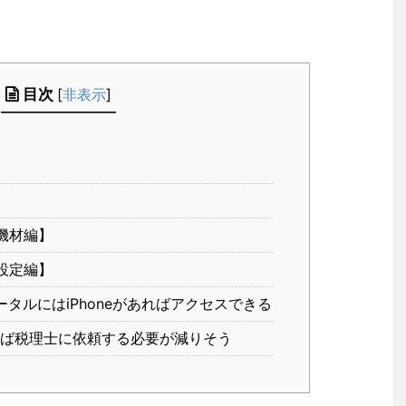
目次
[
非表示
]
【機材編】
【設定編】
ータルにはiPhoneがあればアクセスできる
ば税理士に依頼する必要が減りそう