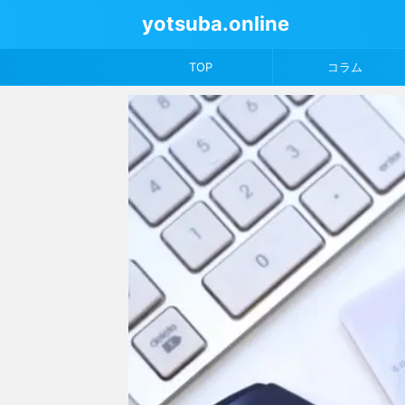
yotsuba.online
TOP
コラム