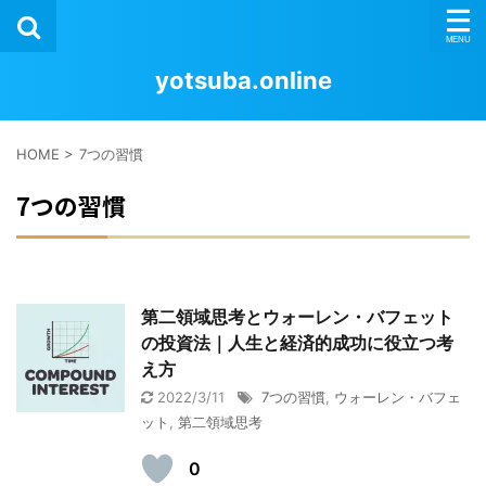
yotsuba.online
HOME
>
7つの習慣
7つの習慣
第二領域思考とウォーレン・バフェット
の投資法｜人生と経済的成功に役立つ考
え方
2022/3/11
7つの習慣
,
ウォーレン・バフェ
ット
,
第二領域思考
0