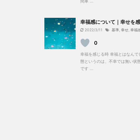
間車 ...
幸福感について｜幸せを感
2022/3/11
基準
,
幸せ
,
幸福
0
幸福を感じる時 幸福とはなんで
態というのは、不幸では無い状
です ...