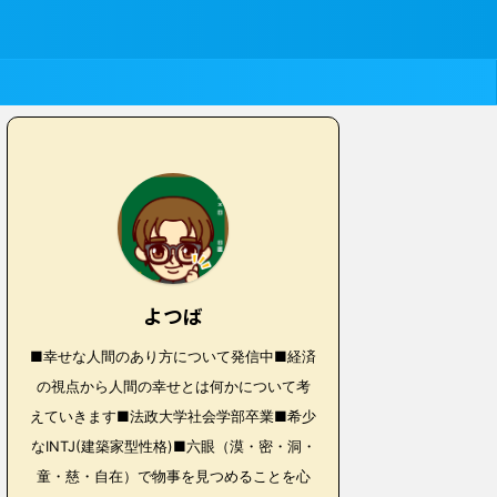
よつば
■幸せな人間のあり方について発信中■経済
の視点から人間の幸せとは何かについて考
えていきます■法政大学社会学部卒業■希少
なINTJ(建築家型性格)■六眼（漠・密・洞・
童・慈・自在）で物事を見つめることを心