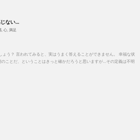
じない…
感
,
心
,
満足
しょう？ 言われてみると、実はうまく答えることができません。 幸福な状
態のことだ、ということはきっと確かだろうと思いますが…その定義は不明