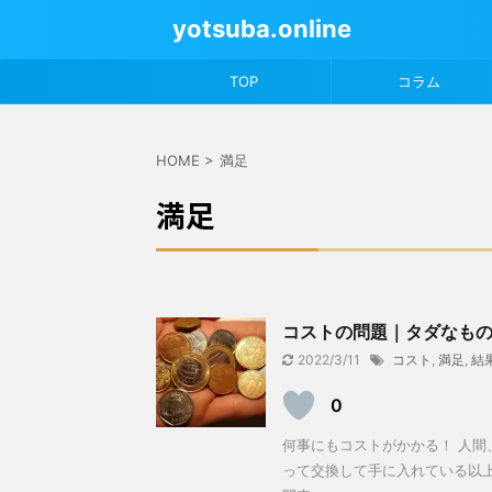
yotsuba.online
TOP
コラム
HOME
>
満足
満足
コストの問題｜タダなも
2022/3/11
コスト
,
満足
,
結
0
何事にもコストがかかる！ 人間
って交換して手に入れている以上