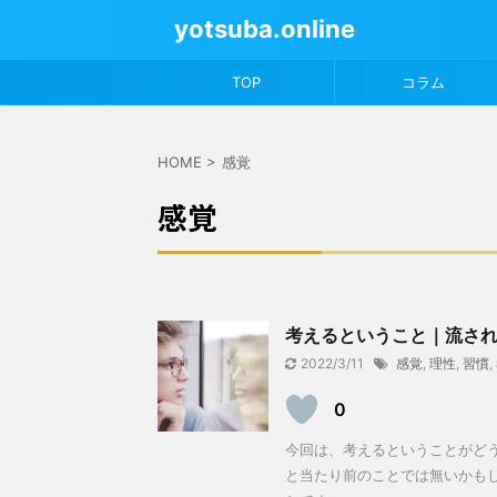
yotsuba.online
TOP
コラム
HOME
>
感覚
感覚
考えるということ｜流さ
2022/3/11
感覚
,
理性
,
習慣
,
0
今回は、考えるということがど
と当たり前のことでは無いかもし