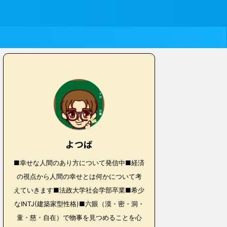
よつば
■幸せな人間のあり方について発信中■経済
の視点から人間の幸せとは何かについて考
えていきます■法政大学社会学部卒業■希少
なINTJ(建築家型性格)■六眼（漠・密・洞・
童・慈・自在）で物事を見つめることを心