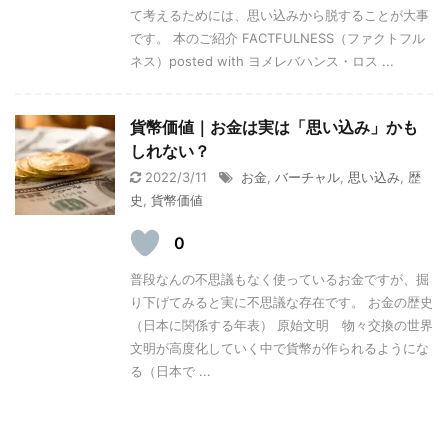
て考えるためには、思い込みから脱することが大事
です。 本のご紹介 FACTFULNESS（ファクトフル
ネス）posted with ヨメレバハンス・ロス ...
貨幣価値｜お金は実は「思い込み」かも
しれない？
2022/3/11
お金
,
バーチャル
,
思い込み
,
歴
史
,
貨幣価値
0
普段なんの不思議もなく使っているお金ですが、掘
り下げてみると実に不思議な存在です。 お金の歴史
（日本に関係する年表） 原始文明 物々交換の世界
文明が高度化していく中で貨幣が作られるようにな
る（日本で ...