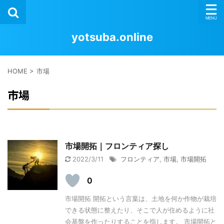
yotsuba.online
HOME
>
市場
市場
市場開拓｜フロンティア探し
2022/3/11
フロンティア
,
市場
,
市場開拓
0
市場開拓 開拓という言葉は、土地を何か作物が栽培
できる状態に整えたり、そこで人が住めるように社
会基盤を作ったりすることを指します。 市場開拓と