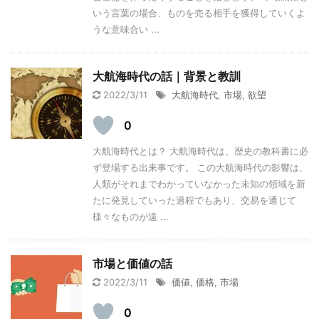
いう言葉の場合、ものを売る相手を獲得していくよ
うな意味合い ...
大航海時代の話｜背景と教訓
2022/3/11
大航海時代
,
市場
,
欲望
0
大航海時代とは？ 大航海時代は、歴史の教科書に必
ず登場する出来事です。 この大航海時代の影響は、
人類がそれまでわかっていなかった未知の領域を新
たに発見していった過程でもあり、交易を通じて
様々なものが遠 ...
市場と価値の話
2022/3/11
価値
,
価格
,
市場
0