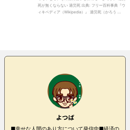
死が無くならない 過労死 出典: フリー百科事典『ウ
ィキペディア（Wikipedia）』 過労死（かろう ...
よつば
■幸せな人間のあり方について発信中■経済の