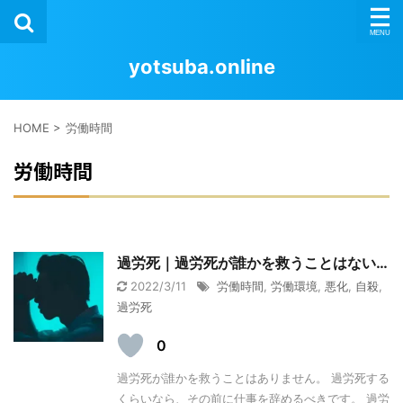
yotsuba.online
HOME
>
労働時間
労働時間
過労死｜過労死が誰かを救うことはない…
2022/3/11
労働時間
,
労働環境
,
悪化
,
自殺
,
過労死
0
過労死が誰かを救うことはありません。 過労死する
くらいなら、その前に仕事を辞めるべきです。 過労