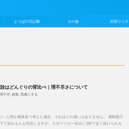
よつばの日記帳
その他
外部リンク
所詮はどんぐりの背比べ｜理不尽さについて
理不尽
,
錯覚
,
馬鹿にする
い 人間を個体差で考えた場合、それほどの違いはありません。 運動能力
秒以下で走れる人も存在しますが、スポーツカー並みに3秒で走り抜けられる