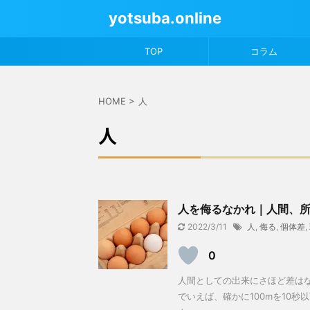
yotsuba.online
TOP
コラム
HOME
>
人
人
人を侮るなかれ｜人間、
2022/3/11
人
,
侮る
,
個体差
,
0
人間としての出来にさほど差はな
でいえば、確かに100mを10