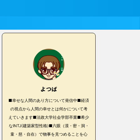
よつば
■幸せな人間のあり方について発信中■経済
の視点から人間の幸せとは何かについて考
えていきます■法政大学社会学部卒業■希少
なINTJ(建築家型性格)■六眼（漠・密・洞・
童・慈・自在）で物事を見つめることを心