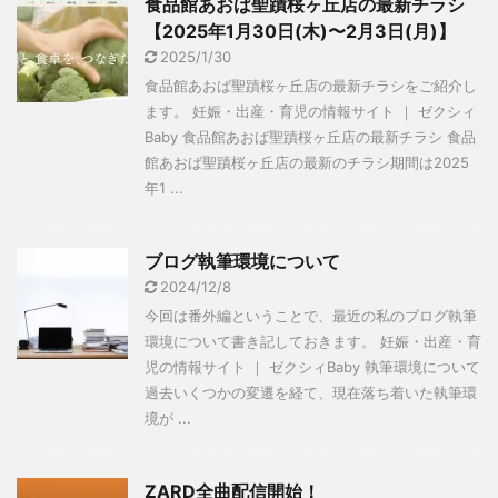
食品館あおば聖蹟桜ヶ丘店の最新チラシ
【2025年1月30日(木)〜2月3日(月)】
2025/1/30
食品館あおば聖蹟桜ヶ丘店の最新チラシをご紹介し
ます。 妊娠・出産・育児の情報サイト ｜ ゼクシィ
Baby 食品館あおば聖蹟桜ヶ丘店の最新チラシ 食品
館あおば聖蹟桜ヶ丘店の最新のチラシ期間は2025
年1 ...
ブログ執筆環境について
2024/12/8
今回は番外編ということで、最近の私のブログ執筆
環境について書き記しておきます。 妊娠・出産・育
児の情報サイト ｜ ゼクシィBaby 執筆環境について
過去いくつかの変遷を経て、現在落ち着いた執筆環
境が ...
ZARD全曲配信開始！