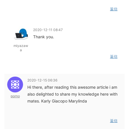
返信
2020-12-11 08:47
Thank you.
miyazaw
a
返信
2020-12-15 06:36
Hi there, after reading this awesome article i am
also delighted to share my knowledge here with
porno
mates. Karly Giacopo Marylinda
返信