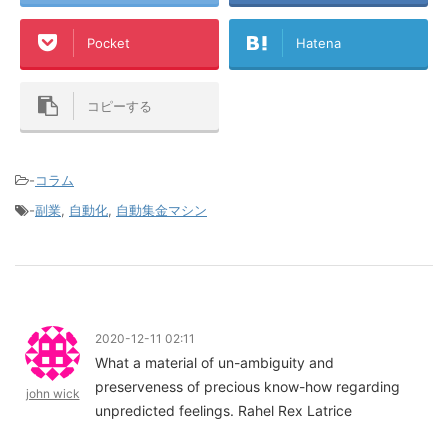
Pocket
Hatena
コピーする
-
コラム
-
副業
,
自動化
,
自動集金マシン
2020-12-11 02:11
What a material of un-ambiguity and
preserveness of precious know-how regarding
john wick
unpredicted feelings. Rahel Rex Latrice