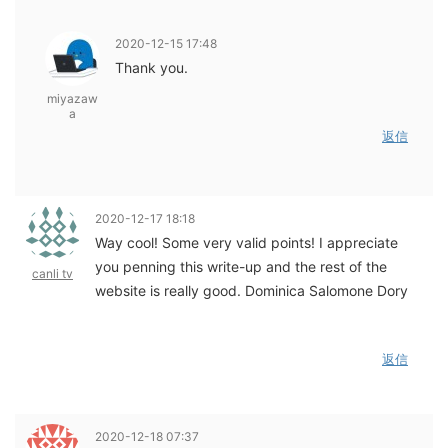
2020-12-15 17:48
Thank you.
miyazaw
a
返信
2020-12-17 18:18
Way cool! Some very valid points! I appreciate
you penning this write-up and the rest of the
canli tv
website is really good. Dominica Salomone Dory
返信
2020-12-18 07:37