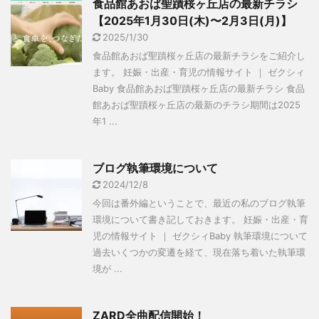
食品館あおば聖蹟桜ヶ丘店の最新チラシ
【2025年1月30日(木)〜2月3日(月)】
2025/1/30
食品館あおば聖蹟桜ヶ丘店の最新チラシをご紹介し
ます。 妊娠・出産・育児の情報サイト ｜ ゼクシィ
Baby 食品館あおば聖蹟桜ヶ丘店の最新チラシ 食品
館あおば聖蹟桜ヶ丘店の最新のチラシ期間は2025
年1 ...
ブログ執筆環境について
2024/12/8
今回は番外編ということで、最近の私のブログ執筆
環境について書き記しておきます。 妊娠・出産・育
児の情報サイト ｜ ゼクシィBaby 執筆環境について
過去いくつかの変遷を経て、現在落ち着いた執筆環
境が ...
ZARD全曲配信開始！