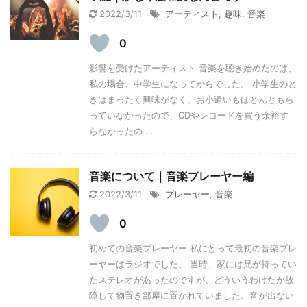
2022/3/11
アーティスト
,
趣味
,
音楽
0
影響を受けたアーティスト 音楽を聴き始めたのは、
私の場合、中学生になってからでした。 小学生のと
きはまったく興味がなく、お小遣いもほとんどもら
っていなかったので、CDやレコードを買う余裕す
らなかったの ...
音楽について｜音楽プレーヤー編
2022/3/11
プレーヤー
,
音楽
0
初めての音楽プレーヤー 私にとって最初の音楽プレ
ーヤーはラジオでした。 当時、家には兄が持ってい
たステレオがあったのですが、どういうわけだか故
障して物置き部屋に置かれていました。音が出ない