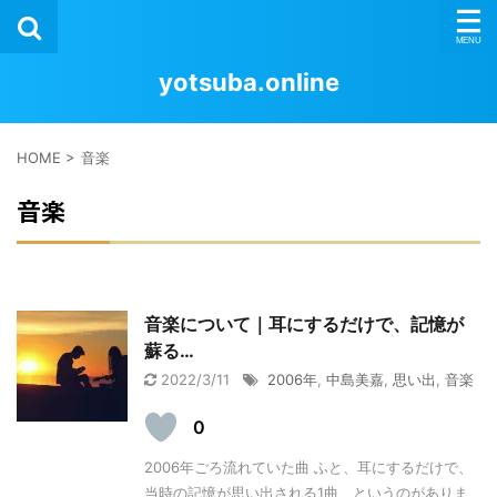
yotsuba.online
HOME
>
音楽
音楽
音楽について｜耳にするだけで、記憶が
蘇る…
2022/3/11
2006年
,
中島美嘉
,
思い出
,
音楽
0
2006年ごろ流れていた曲 ふと、耳にするだけで、
当時の記憶が思い出される1曲、というのがありま