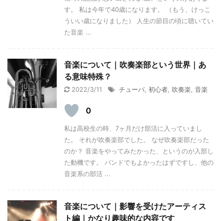
す。 私は今年で40歳になります。 （もう、けっこ
ういい歳になりました） 人生の節目の頃に聴いてい
た音楽 ...
音楽について｜吹奏楽部という世界｜あ
る意味特殊？
2022/3/11
チューバ
,
初心者
,
吹奏楽
,
音楽
0
私は高校生の時、7ヶ月だけ部活に入っていまし
た。 それが吹奏楽部でした。 なぜ吹奏楽部だった
のか？ 音楽をやってみたかった、というのが入部し
た動機です。 バンドでもよかったはずですし、他の
音楽系の部活 ...
音楽について｜影響を受けたアーティス
ト編｜かなり趣味的な内容です