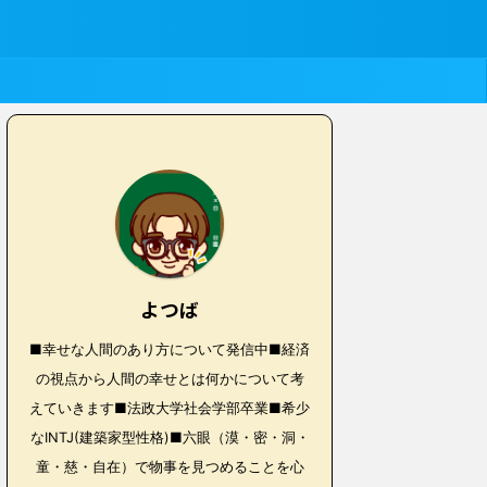
よつば
■幸せな人間のあり方について発信中■経済
の視点から人間の幸せとは何かについて考
えていきます■法政大学社会学部卒業■希少
なINTJ(建築家型性格)■六眼（漠・密・洞・
童・慈・自在）で物事を見つめることを心