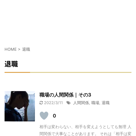
HOME
>
退職
退職
職場の人間関係｜その3
2022/3/11
人間関係
,
職場
,
退職
0
相手は変わらない、相手を変えようとしても無理 人
間関係で大事なことがあります。 それは「相手は変