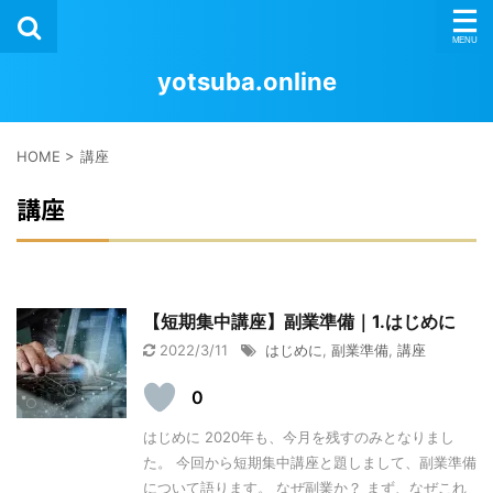
yotsuba.online
HOME
>
講座
講座
【短期集中講座】副業準備｜1.はじめに
2022/3/11
はじめに
,
副業準備
,
講座
0
はじめに 2020年も、今月を残すのみとなりまし
た。 今回から短期集中講座と題しまして、副業準備
について語ります。 なぜ副業か？ まず、なぜこれ