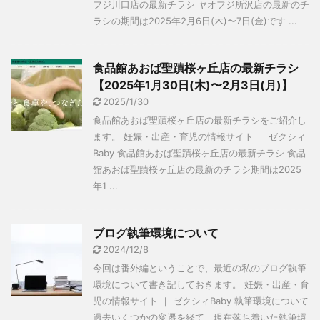
フジ川口店の最新チラシ ヤオフジ所沢店の最新のチ
ラシの期間は2025年2月6日(木)〜7日(金)です ...
食品館あおば聖蹟桜ヶ丘店の最新チラシ
【2025年1月30日(木)〜2月3日(月)】
2025/1/30
食品館あおば聖蹟桜ヶ丘店の最新チラシをご紹介し
ます。 妊娠・出産・育児の情報サイト ｜ ゼクシィ
Baby 食品館あおば聖蹟桜ヶ丘店の最新チラシ 食品
館あおば聖蹟桜ヶ丘店の最新のチラシ期間は2025
年1 ...
ブログ執筆環境について
2024/12/8
今回は番外編ということで、最近の私のブログ執筆
環境について書き記しておきます。 妊娠・出産・育
児の情報サイト ｜ ゼクシィBaby 執筆環境について
過去いくつかの変遷を経て、現在落ち着いた執筆環