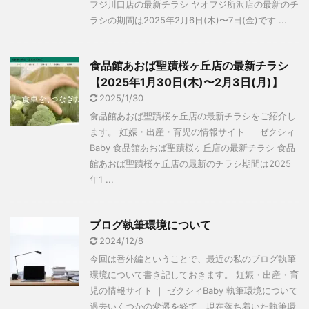
フジ川口店の最新チラシ ヤオフジ所沢店の最新のチ
ラシの期間は2025年2月6日(木)〜7日(金)です ...
食品館あおば聖蹟桜ヶ丘店の最新チラシ
【2025年1月30日(木)〜2月3日(月)】
2025/1/30
食品館あおば聖蹟桜ヶ丘店の最新チラシをご紹介し
ます。 妊娠・出産・育児の情報サイト ｜ ゼクシィ
Baby 食品館あおば聖蹟桜ヶ丘店の最新チラシ 食品
館あおば聖蹟桜ヶ丘店の最新のチラシ期間は2025
年1 ...
ブログ執筆環境について
2024/12/8
今回は番外編ということで、最近の私のブログ執筆
環境について書き記しておきます。 妊娠・出産・育
児の情報サイト ｜ ゼクシィBaby 執筆環境について
過去いくつかの変遷を経て、現在落ち着いた執筆環