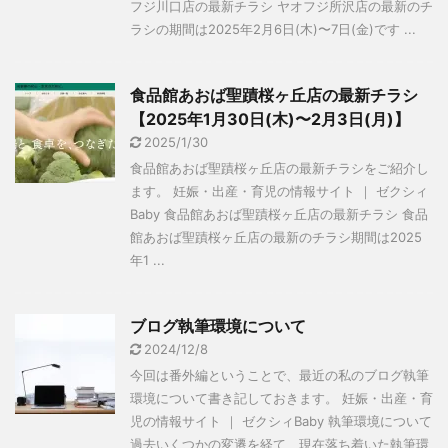
フジ川口店の最新チラシ ヤオフジ所沢店の最新のチ
ラシの期間は2025年2月6日(木)〜7日(金)です ...
食品館あおば聖蹟桜ヶ丘店の最新チラシ
【2025年1月30日(木)〜2月3日(月)】
2025/1/30
食品館あおば聖蹟桜ヶ丘店の最新チラシをご紹介し
ます。 妊娠・出産・育児の情報サイト ｜ ゼクシィ
Baby 食品館あおば聖蹟桜ヶ丘店の最新チラシ 食品
館あおば聖蹟桜ヶ丘店の最新のチラシ期間は2025
年1 ...
ブログ執筆環境について
2024/12/8
今回は番外編ということで、最近の私のブログ執筆
環境について書き記しておきます。 妊娠・出産・育
児の情報サイト ｜ ゼクシィBaby 執筆環境について
過去いくつかの変遷を経て、現在落ち着いた執筆環