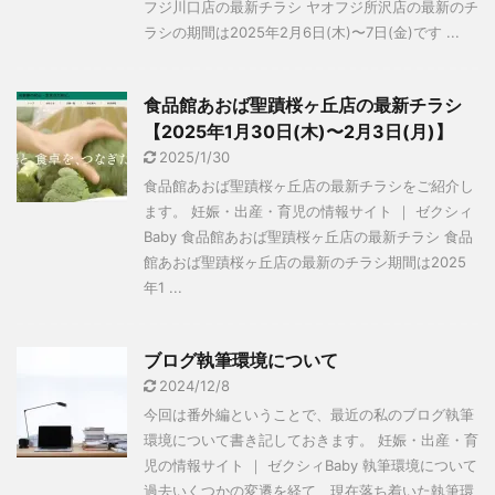
フジ川口店の最新チラシ ヤオフジ所沢店の最新のチ
ラシの期間は2025年2月6日(木)〜7日(金)です ...
食品館あおば聖蹟桜ヶ丘店の最新チラシ
【2025年1月30日(木)〜2月3日(月)】
2025/1/30
食品館あおば聖蹟桜ヶ丘店の最新チラシをご紹介し
ます。 妊娠・出産・育児の情報サイト ｜ ゼクシィ
Baby 食品館あおば聖蹟桜ヶ丘店の最新チラシ 食品
館あおば聖蹟桜ヶ丘店の最新のチラシ期間は2025
年1 ...
ブログ執筆環境について
2024/12/8
今回は番外編ということで、最近の私のブログ執筆
環境について書き記しておきます。 妊娠・出産・育
児の情報サイト ｜ ゼクシィBaby 執筆環境について
過去いくつかの変遷を経て、現在落ち着いた執筆環