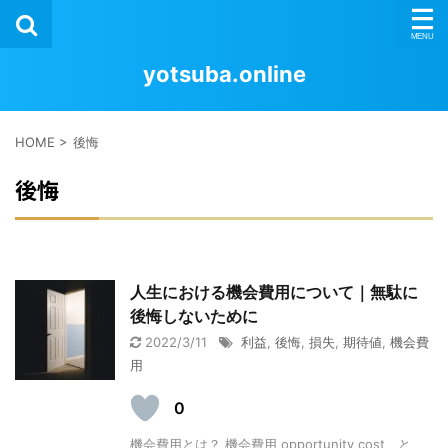
yotsuba.online
HOME
>
後悔
後悔
人生における機会費用について｜無駄に
後悔しないために
2022/3/11
利益
,
後悔
,
損失
,
期待値
,
機会費
用
0
機会費用とは？ 機会費用 opportunity cost と