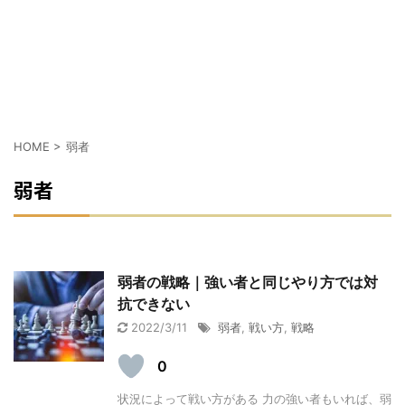
HOME
>
弱者
弱者
弱者の戦略｜強い者と同じやり方では対
抗できない
2022/3/11
弱者
,
戦い方
,
戦略
0
状況によって戦い方がある 力の強い者もいれば、弱