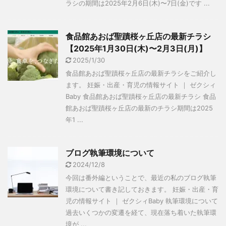
ラシの期間は2025年2月6日(木)〜7日(金)です ...
食品館あおば聖蹟桜ヶ丘店の最新チラシ
【2025年1月30日(木)〜2月3日(月)】
2025/1/30
食品館あおば聖蹟桜ヶ丘店の最新チラシをご紹介し
ます。 妊娠・出産・育児の情報サイト ｜ ゼクシィ
Baby 食品館あおば聖蹟桜ヶ丘店の最新チラシ 食品
館あおば聖蹟桜ヶ丘店の最新のチラシ期間は2025
年1 ...
ブログ執筆環境について
2024/12/8
今回は番外編ということで、最近の私のブログ執筆
環境について書き記しておきます。 妊娠・出産・育
児の情報サイト ｜ ゼクシィBaby 執筆環境について
過去いくつかの変遷を経て、現在落ち着いた執筆環
境が ...