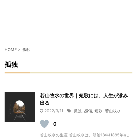
HOME
>
孤独
孤独
若山牧水の世界｜短歌には、人生が滲み
出る
2022/3/11
孤独
,
感傷
,
短歌
,
若山牧水
0
若山牧水の生涯 若山牧水は、明治18年(1885年)に