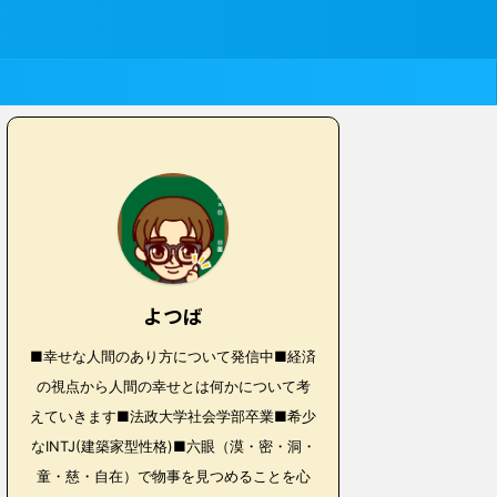
よつば
■幸せな人間のあり方について発信中■経済
の視点から人間の幸せとは何かについて考
えていきます■法政大学社会学部卒業■希少
なINTJ(建築家型性格)■六眼（漠・密・洞・
童・慈・自在）で物事を見つめることを心