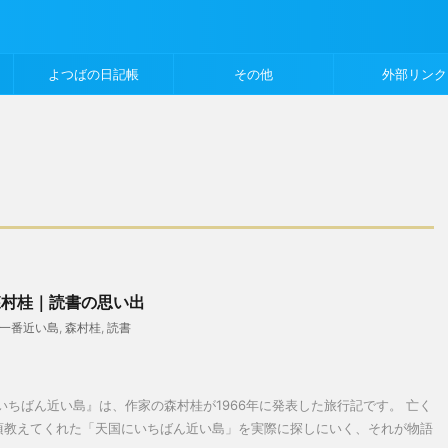
よつばの日記帳
その他
外部リンク
森村桂｜読書の思い出
一番近い島
,
森村桂
,
読書
いちばん近い島』は、作家の森村桂が1966年に発表した旅行記です。 亡く
頃教えてくれた「天国にいちばん近い島」を実際に探しにいく、それが物語