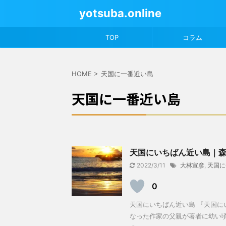
yotsuba.online
TOP
コラム
HOME
>
天国に一番近い島
天国に一番近い島
天国にいちばん近い島｜
2022/3/11
大林宣彦
,
天国に
0
天国にいちばん近い島 『天国に
なった作家の父親が著者に幼い