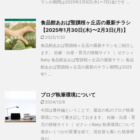
ラシの期間は2025年2月6日(木)〜7日(金)です ...
食品館あおば聖蹟桜ヶ丘店の最新チラシ
【2025年1月30日(木)〜2月3日(月)】
2025/1/30
食品館あおば聖蹟桜ヶ丘店の最新チラシをご紹介し
ます。 妊娠・出産・育児の情報サイト ｜ ゼクシィ
Baby 食品館あおば聖蹟桜ヶ丘店の最新チラシ 食品
館あおば聖蹟桜ヶ丘店の最新のチラシ期間は2025
年1 ...
ブログ執筆環境について
2024/12/8
今回は番外編ということで、最近の私のブログ執筆
環境について書き記しておきます。 妊娠・出産・育
児の情報サイト ｜ ゼクシィBaby 執筆環境について
過去いくつかの変遷を経て、現在落ち着いた執筆環
境が ...