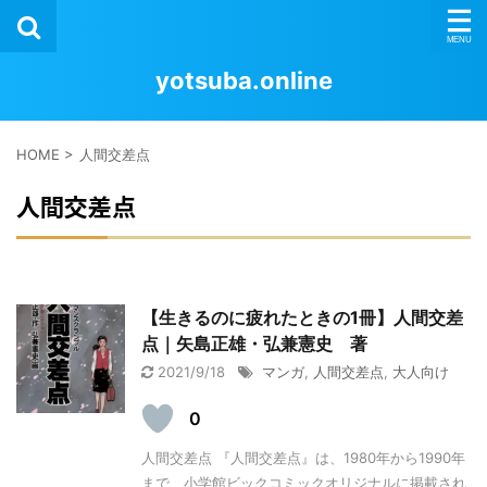
yotsuba.online
HOME
>
人間交差点
人間交差点
【生きるのに疲れたときの1冊】人間交差
点｜矢島正雄・弘兼憲史 著
2021/9/18
マンガ
,
人間交差点
,
大人向け
0
人間交差点 『人間交差点』は、1980年から1990年
まで、小学館ビックコミックオリジナルに掲載され