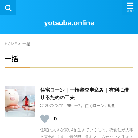
yotsuba.online
HOME
>
一括
一括
住宅ローン｜一括審査申込み｜有利に借
りるための工夫
2022/3/11
一括
,
住宅ローン
,
審査
0
住宅は大きな買い物 生きていくには、衣食住が大事
と言われます。 最低限、住むところがないと生きて