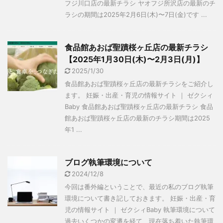
フジ川口店の最新チラシ ヤオフジ所沢店の最新のチ
ラシの期間は2025年2月6日(木)〜7日(金)です ...
食品館あおば聖蹟桜ヶ丘店の最新チラシ
【2025年1月30日(木)〜2月3日(月)】
2025/1/30
食品館あおば聖蹟桜ヶ丘店の最新チラシをご紹介し
ます。 妊娠・出産・育児の情報サイト ｜ ゼクシィ
Baby 食品館あおば聖蹟桜ヶ丘店の最新チラシ 食品
館あおば聖蹟桜ヶ丘店の最新のチラシ期間は2025
年1 ...
ブログ執筆環境について
2024/12/8
今回は番外編ということで、最近の私のブログ執筆
環境について書き記しておきます。 妊娠・出産・育
児の情報サイト ｜ ゼクシィBaby 執筆環境について
過去いくつかの変遷を経て、現在落ち着いた執筆環