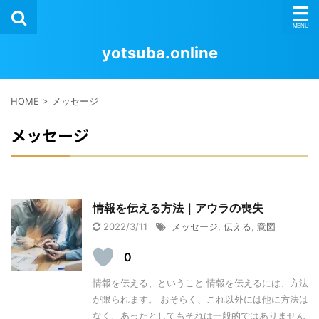
yotsuba.online
HOME
>
メッセージ
メッセージ
情報を伝える方法｜アウラの喪失
2022/3/11
メッセージ
,
伝える
,
意図
0
情報を伝える、ということ 情報を伝えるには、方法
が限られます。 おそらく、これ以外には他に方法は
なく、あったとしてもそれは一般的ではありません