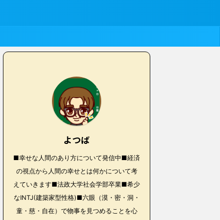
よつば
■幸せな人間のあり方について発信中■経済
の視点から人間の幸せとは何かについて考
えていきます■法政大学社会学部卒業■希少
なINTJ(建築家型性格)■六眼（漠・密・洞・
童・慈・自在）で物事を見つめることを心