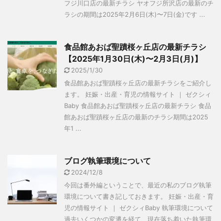
フジ川口店の最新チラシ ヤオフジ所沢店の最新のチ
ラシの期間は2025年2月6日(木)〜7日(金)です ...
食品館あおば聖蹟桜ヶ丘店の最新チラシ
【2025年1月30日(木)〜2月3日(月)】
2025/1/30
食品館あおば聖蹟桜ヶ丘店の最新チラシをご紹介し
ます。 妊娠・出産・育児の情報サイト ｜ ゼクシィ
Baby 食品館あおば聖蹟桜ヶ丘店の最新チラシ 食品
館あおば聖蹟桜ヶ丘店の最新のチラシ期間は2025
年1 ...
ブログ執筆環境について
2024/12/8
今回は番外編ということで、最近の私のブログ執筆
環境について書き記しておきます。 妊娠・出産・育
児の情報サイト ｜ ゼクシィBaby 執筆環境について
過去いくつかの変遷を経て、現在落ち着いた執筆環