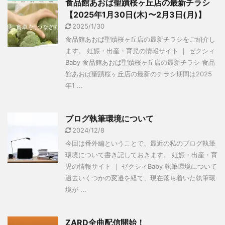
食品館あおば聖蹟桜ヶ丘店の最新チラシ
【2025年1月30日(木)〜2月3日(月)】
2025/1/30
食品館あおば聖蹟桜ヶ丘店の最新チラシをご紹介し
ます。 妊娠・出産・育児の情報サイト ｜ ゼクシィ
Baby 食品館あおば聖蹟桜ヶ丘店の最新チラシ 食品
館あおば聖蹟桜ヶ丘店の最新のチラシ期間は2025
年1 ...
ブログ執筆環境について
2024/12/8
今回は番外編ということで、最近の私のブログ執筆
環境について書き記しておきます。 妊娠・出産・育
児の情報サイト ｜ ゼクシィBaby 執筆環境について
過去いくつかの変遷を経て、現在落ち着いた執筆環
境が ...
ZARD全曲配信開始！