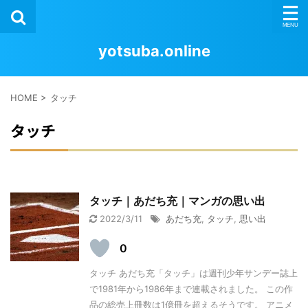
yotsuba.online
HOME
>
タッチ
タッチ
タッチ｜あだち充｜マンガの思い出
2022/3/11
あだち充
,
タッチ
,
思い出
0
タッチ あだち充「タッチ」は週刊少年サンデー誌上
で1981年から1986年まで連載されました。 この作
品の総売上冊数は1億冊を超えるそうです。 アニメ