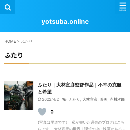
yotsuba.online
HOME
>
ふたり
ふたり
ふたり｜大林宣彦監督作品｜不幸の克服
と希望
2022/4/2
ふたり
,
大林宣彦
,
映画
,
赤川次郎
0
(写真は尾道です） 私が書いた過去のブログはこち
らです。 大林宣彦の世界｜理想の中に映画がある -