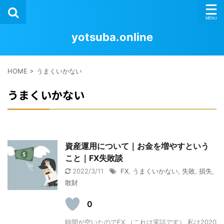
yotsuba.online
HOME
>
うまくいかない
うまくいかない
資産運用について｜お金を増やすという
こと｜FX失敗談
2022/3/11
FX
,
うまくいかない
,
失敗
,
損失
,
散財
0
時間が空いたのでFX （これは実話です） 私は2020