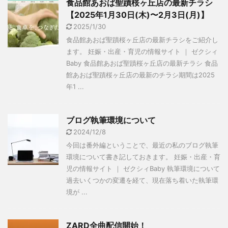
食品館あおば聖蹟桜ヶ丘店の最新チラシ
【2025年1月30日(木)〜2月3日(月)】
2025/1/30
食品館あおば聖蹟桜ヶ丘店の最新チラシをご紹介し
ます。 妊娠・出産・育児の情報サイト ｜ ゼクシィ
Baby 食品館あおば聖蹟桜ヶ丘店の最新チラシ 食品
館あおば聖蹟桜ヶ丘店の最新のチラシ期間は2025
年1 ...
ブログ執筆環境について
2024/12/8
今回は番外編ということで、最近の私のブログ執筆
環境について書き記しておきます。 妊娠・出産・育
児の情報サイト ｜ ゼクシィBaby 執筆環境について
過去いくつかの変遷を経て、現在落ち着いた執筆環
境が ...
ZARD全曲配信開始！