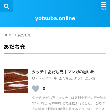
yotsuba.online
HOME
>
あだち充
あだち充
タッチ｜あだち充｜マンガの思い出
2022/3/11
あだち充
,
タッチ
,
思い出
0
タッチ あだち充「タッチ」は週刊少年サンデー誌上
で1981年から1986年まで連載されました。 この作
品の総売上冊数は1億冊を超えるそうです。 アニメ