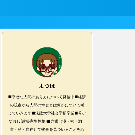
よつば
■幸せな人間のあり方について発信中■経済
の視点から人間の幸せとは何かについて考
えていきます■法政大学社会学部卒業■希少
なINTJ(建築家型性格)■六眼（漠・密・洞・
童・慈・自在）で物事を見つめることを心