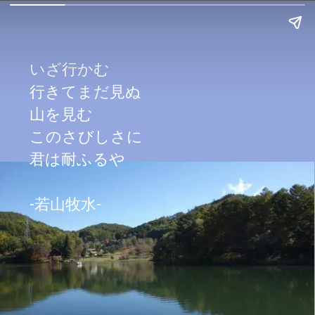
いざ行かむ
行きてまだ見ぬ
山を見む　
このさびしさに

君は耐ふるや
-若山牧水-